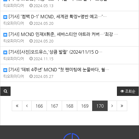
티오피미디어
2024.05.13
[기사] ‘컴백 D-1’ MCND, 세계관 확장+명반 예고…‘…
티오피미디어
2024.05.20
[기사] MCND 민재X휘준, 세바스티안 야트라 커버…'최강 …
티오피미디어
2024.05.20
[기사][사진]오드유스,'상큼 발랄' (2024/11/15 O…
티오피미디어
2024.11.15
[기사] ‘데뷔 4주년’ MCND “첫 팬미팅에 눈물바다, 월…
티오피미디어
2024.05.27
조회순
166
167
168
169
170