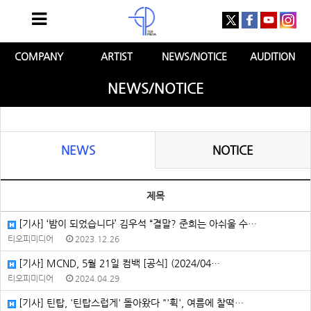
COMPANY
ARTIST
NEWS/NOTICE
AUDITION
NEWS/NOTICE
NEWS
NOTICE
제목
[기사] ‘밤이 되었습니다’ 김우석 “결말? 준희는 아쉬울 수…
티오피미디어
2023.12.26
[기사] MCND, 5월 21일 컴백 [공식] (2024/04…
티오피미디어
2024.04.29
[기사] 틴탑, '틴탑스럽게' 돌아왔다 "'휙', 여름에 찰떡…