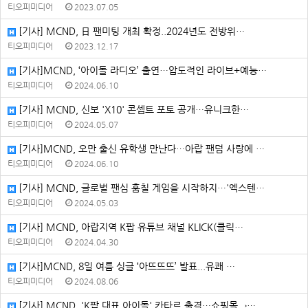
티오피미디어
2023.07.05
[기사] MCND, 日 팬미팅 개최 확정..2024년도 전방위…
티오피미디어
2023.12.17
[기사]MCND, ‘아이돌 라디오’ 출연…압도적인 라이브+예능…
티오피미디어
2024.06.10
[기사] MCND, 신보 'X10' 콘셉트 포토 공개…유니크한…
티오피미디어
2024.05.07
[기사]MCND, 오만 출신 유학생 만난다…아랍 팬덤 사랑에 …
티오피미디어
2024.06.10
[기사] MCND, 글로벌 팬심 훔칠 게임을 시작하지…'엑스텐…
티오피미디어
2024.05.03
[기사] MCND, 아랍지역 K팝 유튜브 채널 KLICK(클릭…
티오피미디어
2024.04.30
[기사]MCND, 8일 여름 싱글 ‘아뜨뜨뜨’ 발표...유쾌 …
티오피미디어
2024.08.06
[기사] MCND, 'K팝 대표 아이돌' 카타르 출격…쇼핑몰→…