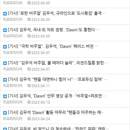
티오피미디어
2023.04.05
[기사] ‘로판 비주얼’ 김우석, 규라인으로 ‘도시횟집‘ 출격…
티오피미디어
2023.04.05
[기사] 김우석, 국내·외 차트 점령..'Dawn'도 통했다 …
티오피미디어
2023.04.05
[기사] "극락 비주얼"..김우석, 'Dawn' 페이스 버전 …
티오피미디어
2023.04.07
[기사] "김우석 비주얼, 볼 때마다 놀라"..리전드필름 밝힌…
티오피미디어
2023.04.07
[기사] 김우석 "팬들 대면하니 힘이 나"…'프로듀싱 참여' …
티오피미디어
2023.04.11
[기사] 김우석, ‘Dawn’ 안무 영상 공개…‘비주얼+퍼포먼…
티오피미디어
2023.04.13
[기사] 김우석 ‘Dawn’ 활동 마무리 “팬들과 마주하는 매…
티오피미디어
2023.04.24
[기사] 김우석, 비 맞으니 더 청순하네…'핀란드 파파' 캐릭…