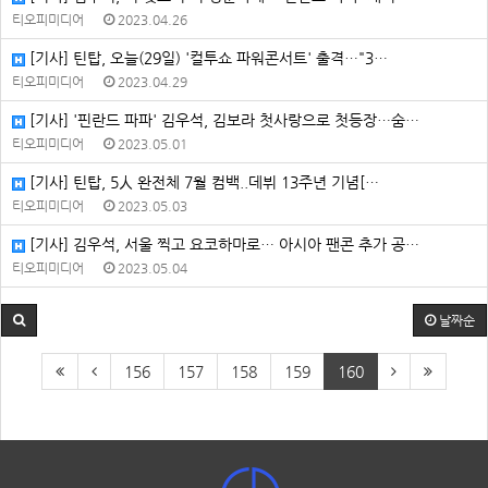
티오피미디어
2023.04.26
[기사] 틴탑, 오늘(29일) '컬투쇼 파워콘서트' 출격⋯"3…
티오피미디어
2023.04.29
[기사] '핀란드 파파' 김우석, 김보라 첫사랑으로 첫등장…숨…
티오피미디어
2023.05.01
[기사] 틴탑, 5人 완전체 7월 컴백..데뷔 13주년 기념[…
티오피미디어
2023.05.03
[기사] 김우석, 서울 찍고 요코하마로… 아시아 팬콘 추가 공…
티오피미디어
2023.05.04
날짜순
156
157
158
159
160