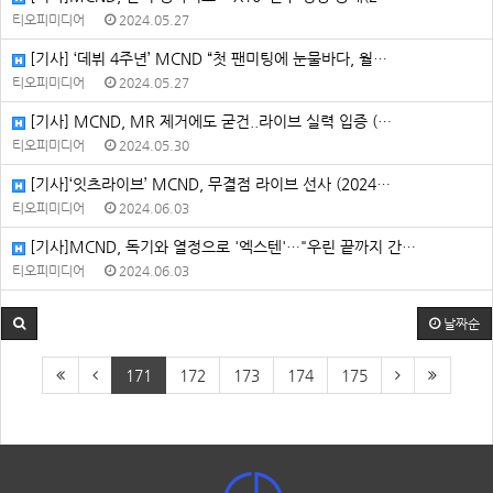
티오피미디어
2024.05.27
[기사] ‘데뷔 4주년’ MCND “첫 팬미팅에 눈물바다, 월…
티오피미디어
2024.05.27
[기사] MCND, MR 제거에도 굳건..라이브 실력 입증 (…
티오피미디어
2024.05.30
[기사]‘잇츠라이브’ MCND, 무결점 라이브 선사 (2024…
티오피미디어
2024.06.03
[기사]MCND, 독기와 열정으로 '엑스텐'…"우린 끝까지 간…
티오피미디어
2024.06.03
날짜순
171
172
173
174
175