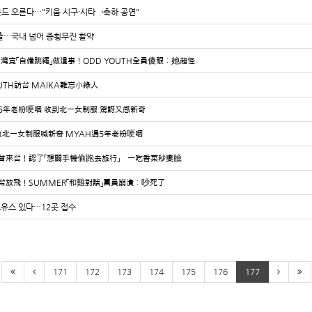
운드 오른다…"키움 시구·시타→축하 공연"
진출…국내 넘어 종횡무진 활약
灣竟「自備跳繩」做這事！ODD YOUTH全員傻眼：她超怪
OUTH訪台 MAIKA難忘小綠人
台遇5年老粉哽咽 收到北一女制服 驚訝又感新奇
TH收北一女制服喊新奇 MYAH遇5年老粉哽咽
UTH首來台！認了「想關手機偷跑去旅行」 一吃香菜秒變臉
H來台放飛！SUMMER「和雞對話」團員崩潰：吵死了
드유스 있다…12곳 접수
171
172
173
174
175
176
177