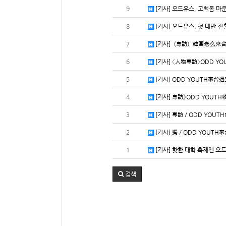
9
[기사] 오드유스, 고척돔 마
8
[기사] 오드유스, 첫 대만 
7
[기사]（專訪）韓團老么來台
6
[기사] 〈人物專訪〉ODD Y
5
[기사] ODD YOUTH來
4
[기사] 專訪》ODD YOU
3
[기사] 專訪／ODD YO
2
[기사] 獨／ODD YOUT
1
[기사] 핫한 대학 축제엔 오
검색