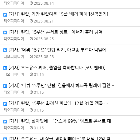
티오피미디어
2025.08.14
[기사] 틴탑, 가장 틴탑다운 15살 '체리 파이'[신곡읽기]
티오피미디어
2025.08.21
[기사] 틴탑, 15주년 콘서트 성료…에너지 흘러 넘쳐
티오피미디어
2025.08.25
[기사] '데뷔 15주년' 틴탑 리키, 애교송 부르다 니엘에 …
티오피미디어
2025.08.28
[기사] 오드유스 써머, 졸업을 축하합니다 [포토엔HD]
티오피미디어
01.15
[기사] '데뷔 15주년' 틴탑, 한음페서 히트곡 릴레이 펼친…
티오피미디어
01.15
[기사] 틴탑, 15주년 화려한 피날레..12월 31일 앵콜 …
티오피미디어
01.15
[기사] 틴탑, 살아있네… '댄스곡 99%' 앙코르 콘서트 대…
티오피미디어
01.15
[기사] 오드유스, 새 싱글 '베이비페이스'로 내달 12일 컴…