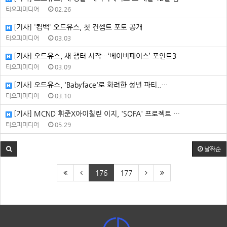
티오피미디어
02.26
[기사] ˙컴백˙ 오드유스, 첫 컨셉트 포토 공개
티오피미디어
03.03
[기사] 오드유스, 새 챕터 시작…‘베이비페이스’ 포인트3
티오피미디어
03.09
[기사] 오드유스, 'Babyface'로 화려한 성년 파티..…
티오피미디어
03.10
[기사] MCND 휘준X아이칠린 이지, 'SOFA' 프로젝트 …
티오피미디어
05.29
날짜순
176
177