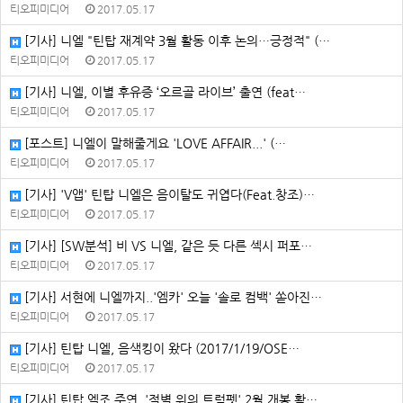
티오피미디어
2017.05.17
[기사] 니엘 "틴탑 재계약 3월 활동 이후 논의…긍정적" (…
티오피미디어
2017.05.17
[기사] 니엘, 이별 후유증 ‘오르골 라이브’ 출연 (feat…
티오피미디어
2017.05.17
[포스트] 니엘이 말해줄게요 'LOVE AFFAIR...' (…
티오피미디어
2017.05.17
[기사] 'V앱' 틴탑 니엘은 음이탈도 귀엽다(Feat.창조)…
티오피미디어
2017.05.17
[기사] [SW분석] 비 VS 니엘, 같은 듯 다른 섹시 퍼포…
티오피미디어
2017.05.17
[기사] 서현에 니엘까지..'엠카' 오늘 '솔로 컴백' 쏟아진…
티오피미디어
2017.05.17
[기사] 틴탑 니엘, 음색킹이 왔다 (2017/1/19/OSE…
티오피미디어
2017.05.17
[기사] 틴탑 엘조 주연, '절벽 위의 트럼펫' 2월 개봉 확…