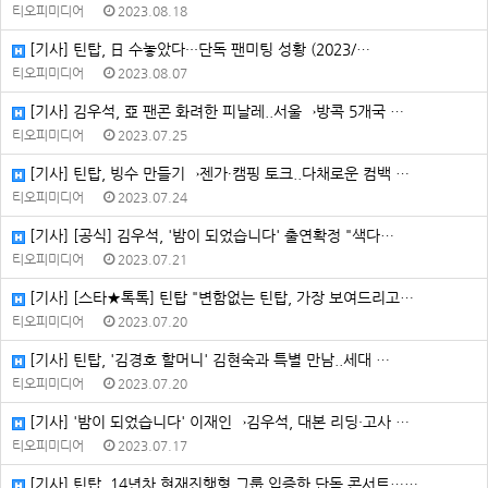
티오피미디어
2023.08.18
[기사] 틴탑, 日 수놓았다···단독 팬미팅 성황 (2023/…
티오피미디어
2023.08.07
[기사] 김우석, 亞 팬콘 화려한 피날레..서울→방콕 5개국 …
티오피미디어
2023.07.25
[기사] 틴탑, 빙수 만들기→젠가∙캠핑 토크..다채로운 컴백 …
티오피미디어
2023.07.24
[기사] [공식] 김우석, '밤이 되었습니다' 출연확정 "색다…
티오피미디어
2023.07.21
[기사] [스타★톡톡] 틴탑 "변함없는 틴탑, 가장 보여드리고…
티오피미디어
2023.07.20
[기사] 틴탑, '김경호 할머니' 김현숙과 특별 만남..세대 …
티오피미디어
2023.07.20
[기사] '밤이 되었습니다' 이재인→김우석, 대본 리딩·고사 …
티오피미디어
2023.07.17
[기사] 틴탑, 14년차 현재진행형 그룹 입증한 단독 콘서트……