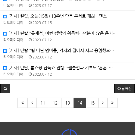
티오피미디어
2023.07.17
[기사] 틴탑, 오늘(15일) 13주년 단독 콘서트 개최⋯댄스…
티오피미디어
2023.07.15
[기사] 틴탑 "유재석, 이번 컴백의 원동력…덕분에 많은 용기…
티오피미디어
2023.07.12
[기사] 틴탑 "팀 떠난 멤버들, 각자의 길에서 서로 응원했으…
티오피미디어
2023.07.12
[기사] 틴탑, 홈쇼핑 단독쇼 진행…팬클럽과 기부도 ‘훈훈’ …
티오피미디어
2023.07.12
날짜순
11
12
13
14
15