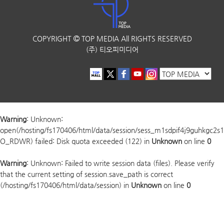
COPYRIGHT
TOP MEDIA
All RIGHTS RESERVED
(주) 티오피미디어
Warning
: Unknown:
open(/hosting/fs170406/html/data/session/sess_m1sdpif4j9guhkgc2s
O_RDWR) failed: Disk quota exceeded (122) in
Unknown
on line
0
Warning
: Unknown: Failed to write session data (files). Please verify
that the current setting of session.save_path is correct
(/hosting/fs170406/html/data/session) in
Unknown
on line
0