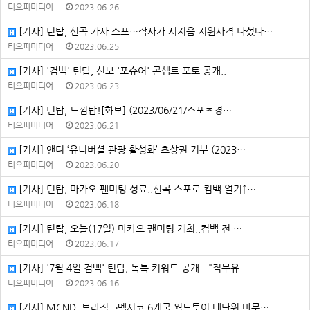
티오피미디어
2023.06.26
[기사] 틴탑, 신곡 가사 스포…작사가 서지음 지원사격 나섰다…
티오피미디어
2023.06.25
[기사] '컴백' 틴탑, 신보 '포슈어' 콘셉트 포토 공개..…
티오피미디어
2023.06.23
[기사] 틴탑, 느낌탑![화보] (2023/06/21/스포츠경…
티오피미디어
2023.06.21
[기사] 앤디 ‘유니버셜 관광 활성화’ 초상권 기부 (2023…
티오피미디어
2023.06.20
[기사] 틴탑, 마카오 팬미팅 성료..신곡 스포로 컴백 열기↑…
티오피미디어
2023.06.18
[기사] 틴탑, 오늘(17일) 마카오 팬미팅 개최..컴백 전 …
티오피미디어
2023.06.17
[기사] '7월 4일 컴백' 틴탑, 독특 키워드 공개⋯"직무유…
티오피미디어
2023.06.16
[기사] MCND, 브라질→멕시코 6개국 월드투어 대단원 마무…