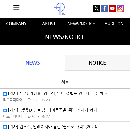
COMPANY
ARTIST
NEWS/NOTICE
AUDITION
NEWS/NOTICE
NEWS
NOTICE
제목
[기사] “그냥 잘해요” 김우석, 알바 경험도 없는데..든든한…
티오피미디어
2023.06.29
[기사] ‘컴백 D-7’ 틴탑, 타이틀곡은 ‘휙’…작사가 서지…
티오피미디어
2023.06.27
[기사] 김우석, 말레이시아 홀린 '팔색조 매력' (2023/…