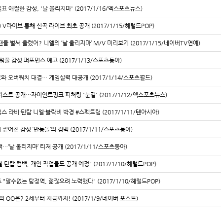
표 애절한 감성, '날 울리지마' (2017/1/16/엑스포츠뉴스)
) V라이브 통해 신곡 라이브 최초 공개 (2017/1/15/헤럴드POP)
 벌써 울렸어? 니엘의 ‘날 울리지마’ M/V 미리보기 (2017/1/15/네이버TV연예)
파워풀 감성 퍼포먼스 예고 (2017/1/13/스포츠동아)
고와 오버워치 대결… 게임실력 대공개 (2017/1/14/스포츠월드)
리스트 공개…자이언트핑크 피처링 '눈길' (2017/1/12/엑스포츠뉴스)
스 라비·틴탑 니엘·블락비 박경 #스펙트럼 (2017/1/11/텐아시아)
더 짙어진 감성 ‘만능돌’의 컴백 (2017/1/11/스포츠동아)
…‘날 울리지마’ 티저 공개 (2017/1/11/스포츠동아)
월 틴탑 컴백, 개인 작업물도 공개 예정" (2017/1/10/헤럴드POP)
 "말수없는 탐정역, 젊잖으려 노력했다" (2017/1/10/헤럴드POP)
 OO은? 2세부터 지금까지! (2017/1/9/네이버 포스트)