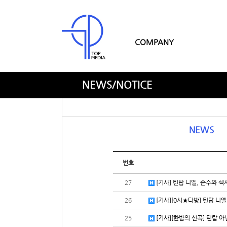
COMPANY
NEWS/NOTICE
NEWS
번호
27
[기사] 틴탑 니엘, 순수와 섹
26
[기사][0시★다방] 틴탑 니엘
25
[기사][한밤의 신곡] 틴탑 아닌