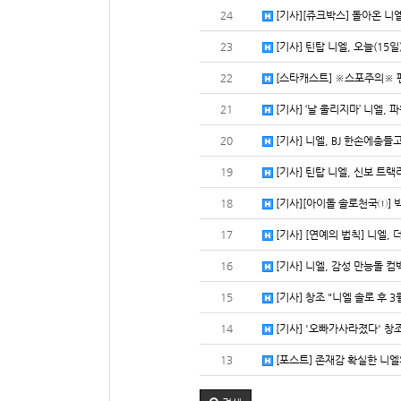
24
[기사][쥬크박스] 돌아온 니엘
23
[기사] 틴탑 니엘, 오늘(15일
22
[스타캐스트] ※스포주의※ 팬들
21
[기사] ‘날 울리지마’ 니엘, 
20
[기사] 니엘, BJ 한손에총들
19
[기사] 틴탑 니엘, 신보 트랙
18
[기사][아이돌 솔로천국①] 빅
17
[기사] [연예의 법칙] 니엘, 
16
[기사] 니엘, 감성 만능돌 컴백
15
[기사] 창조 "니엘 솔로 후 3
14
[기사] '오빠가사라졌다' 창조
13
[포스트] 존재감 확실한 니엘의