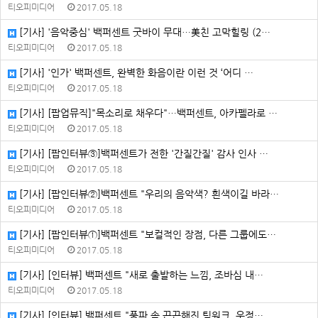
티오피미디어
2017.05.18
[기사] '음악중심' 백퍼센트 굿바이 무대…美친 고막힐링 (2…
티오피미디어
2017.05.18
[기사] '인가' 백퍼센트, 완벽한 화음이란 이런 것 ‘어디 …
티오피미디어
2017.05.18
[기사] [팝업뮤직]"목소리로 채우다"…백퍼센트, 아카펠라로 …
티오피미디어
2017.05.18
[기사] [팝인터뷰③]백퍼센트가 전한 '간질간질' 감사 인사 …
티오피미디어
2017.05.18
[기사] [팝인터뷰②]백퍼센트 "우리의 음악색? 흰색이길 바라…
티오피미디어
2017.05.18
[기사] [팝인터뷰①]백퍼센트 "보컬적인 장점, 다른 그룹에도…
티오피미디어
2017.05.18
[기사] [인터뷰] 백퍼센트 "새로 출발하는 느낌, 조바심 내…
티오피미디어
2017.05.18
[기사] [인터뷰] 백퍼센트 "풍파 속 끈끈해진 팀워크..우정…