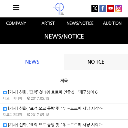
COMPANY
ARTIST
NEWS/NOTICE
AUDITION
NEWS/NOTICE
NEWS
NOTICE
제목
[기사] 신화, ‘표적’ 첫 1위 트로피 인증샷…‘개구쟁이 6…
티오피미디어
2017.05.18
[기사] 신화, '표적'으로 음방 첫 1위…트로피 사냥 시작?…
티오피미디어
2017.05.18
[기사] 신화, '표적'으로 음방 첫 1위…트로피 사냥 시작?…