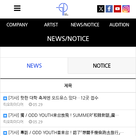
COMPANY
ARTIST
NEWS/NOTICE
AUDITION
NEWS/NOTICE
NEWS
NOTICE
제목
[기사] 핫한 대학 축제엔 오드유스 있다…12곳 접수
티오피미디어
05.29
[기사] 獨／ODD YOUTH來台放飛！SUMMER「和雞對話」團…
티오피미디어
05.29
[기사] 專訪／ODD YOUTH首來台！認了「想關手機偷跑去旅行」…