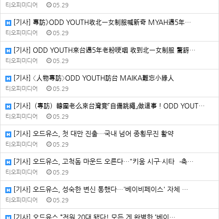
티오피미디어
05.29
[기사] 專訪》ODD YOUTH收北一女制服喊新奇 MYAH遇5年…
티오피미디어
05.29
[기사] ODD YOUTH來台遇5年老粉哽咽 收到北一女制服 驚訝…
티오피미디어
05.29
[기사] 〈人物專訪〉ODD YOUTH訪台 MAIKA難忘小綠人
티오피미디어
05.29
[기사]（專訪）韓團老么來台灣竟「自備跳繩」做這事！ODD YOUT…
티오피미디어
05.29
[기사] 오드유스, 첫 대만 진출…국내 넘어 종횡무진 활약
티오피미디어
05.29
[기사] 오드유스, 고척돔 마운드 오른다…"키움 시구·시타→축…
티오피미디어
05.29
[기사] 오드유스, 성숙한 변신 통했다…'베이비페이스' 자체 …
티오피미디어
05.29
[기사] 오드유스 “전원 20대 됐다! 모든 게 완벽한 ‘베이…