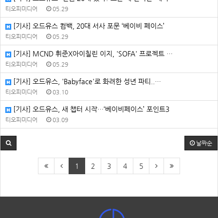
티오피미디어
05.29
[기사] 오드유스 컴백, 20대 서사 포문 ‘베이비 페이스’
티오피미디어
05.29
[기사] MCND 휘준X아이칠린 이지, 'SOFA' 프로젝트 …
티오피미디어
05.29
[기사] 오드유스, 'Babyface'로 화려한 성년 파티..…
티오피미디어
03.10
[기사] 오드유스, 새 챕터 시작…‘베이비페이스’ 포인트3
티오피미디어
03.09
날짜순
1
2
3
4
5