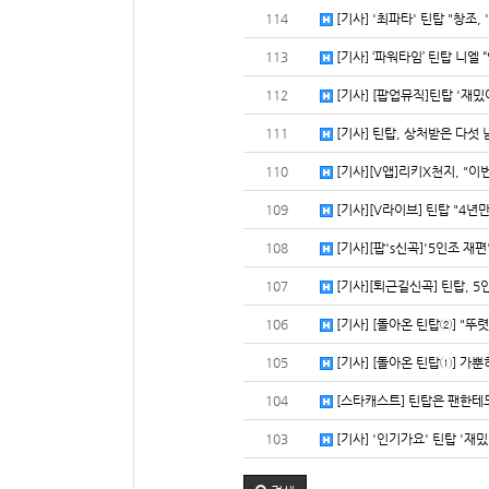
114
[기사] '최파타' 틴탑 "창조,
113
[기사] ‘파워타임’ 틴탑 니엘 
112
[기사] [팝업뮤직]틴탑 '재밌어
111
[기사] 틴탑, 상처받은 다섯 남
110
[기사][V앱]리키X천지, "이번
109
[기사][V라이브] 틴탑 "4년만
108
[기사][팝's신곡]'5인조 재편
107
[기사][퇴근길신곡] 틴탑, 5인
106
[기사] [돌아온 틴탑②] "뚜렷
105
[기사] [돌아온 틴탑①] 가뿐히
104
[스타캐스트] 틴탑은 팬한테도 
103
[기사] '인기가요' 틴탑 '재밌