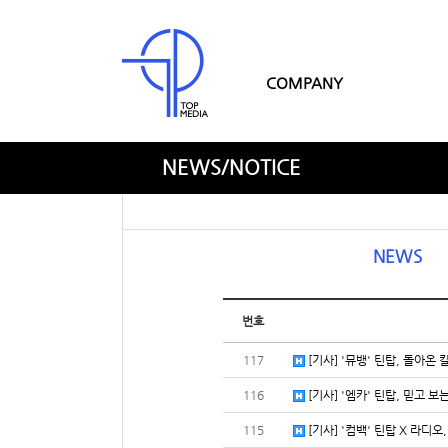
COMPANY
NEWS/NOTICE
NEWS
번호
117
[기사] '뮤뱅' 틴탑, 돌아온 칼
116
[기사] '엠카' 틴탑, 믿고 보
115
[기사] '컴백' 틴탑 X 라디오,