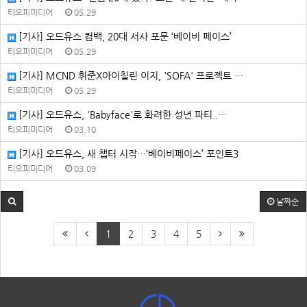
티오피미디어
05.29
[기사] 오드유스 컴백, 20대 서사 포문 ‘베이비 페이스’
티오피미디어
05.29
[기사] MCND 휘준X아이칠린 이지, 'SOFA' 프로젝트 …
티오피미디어
05.29
[기사] 오드유스, 'Babyface'로 화려한 성년 파티..…
티오피미디어
03.10
[기사] 오드유스, 새 챕터 시작…‘베이비페이스’ 포인트3
티오피미디어
03.09
날짜순
1
2
3
4
5