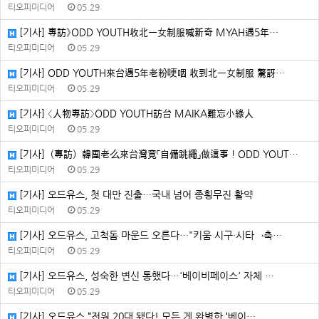
티오피미디어
05.29
[기사] 專訪》ODD YOUTH收北一女制服喊新奇 MYAH遇5年…
티오피미디어
05.29
[기사] ODD YOUTH來台遇5年老粉哽咽 收到北一女制服 驚訝…
티오피미디어
05.29
[기사] 〈人物專訪〉ODD YOUTH訪台 MAIKA難忘小綠人
티오피미디어
05.29
[기사]（專訪）韓團老么來台灣竟「自備跳繩」做這事！ODD YOUT…
티오피미디어
05.29
[기사] 오드유스, 첫 대만 진출…국내 넘어 종횡무진 활약
티오피미디어
05.29
[기사] 오드유스, 고척돔 마운드 오른다…"키움 시구·시타→축…
티오피미디어
05.29
[기사] 오드유스, 성숙한 변신 통했다…'베이비페이스' 자체 …
티오피미디어
05.29
[기사] 오드유스 “전원 20대 됐다! 모든 게 완벽한 ‘베이…