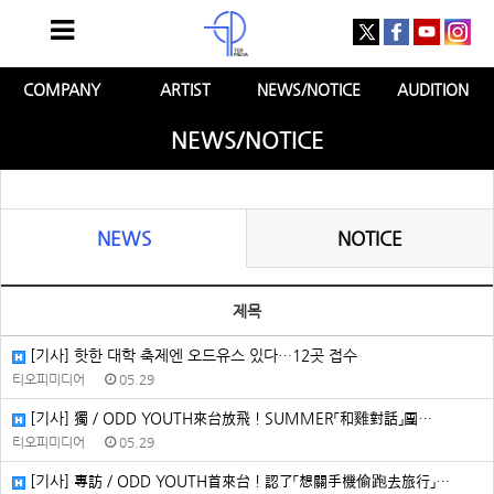
COMPANY
ARTIST
NEWS/NOTICE
AUDITION
NEWS/NOTICE
NEWS
NOTICE
제목
[기사] 핫한 대학 축제엔 오드유스 있다…12곳 접수
티오피미디어
05.29
[기사] 獨／ODD YOUTH來台放飛！SUMMER「和雞對話」團…
티오피미디어
05.29
[기사] 專訪／ODD YOUTH首來台！認了「想關手機偷跑去旅行」…