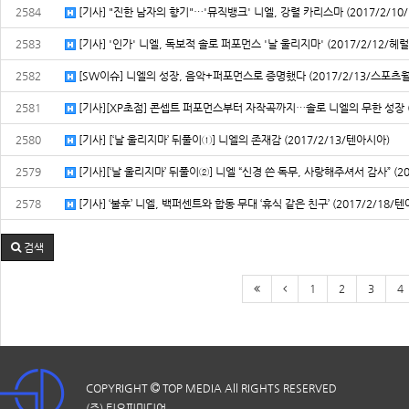
2584
[기사] "진한 남자의 향기"…'뮤직뱅크' 니엘, 강렬 카리스마 (2017/2/1
2583
[기사] '인가' 니엘, 독보적 솔로 퍼포먼스 '날 울리지마' (2017/2/12/헤럴
2582
[SW이슈] 니엘의 성장, 음악+퍼포먼스로 증명했다 (2017/2/13/스포츠
2581
[기사][XP초점] 콘셉트 퍼포먼스부터 자작곡까지…솔로 니엘의 무한 성장 (
2580
[기사] [‘날 울리지마’ 뒤풀이①] 니엘의 존재감 (2017/2/13/텐아시아)
2579
[기사][‘날 울리지마’ 뒤풀이②] 니엘 “신경 쓴 독무, 사랑해주셔서 감사” (20
2578
[기사] ‘불후’ 니엘, 백퍼센트와 합동 무대 ‘휴식 같은 친구’ (2017/2/18/
검색
1
2
3
4
COPYRIGHT
TOP MEDIA
All RIGHTS RESERVED
(주) 티오피미디어