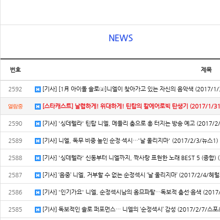
NEWS
번호
제목
2592
[기사] [1月 아이돌 솔로③]니엘이 찾아가고 있는 자신의 음악색 (2017/1/
[스타캐스트] 날렵하게! 위대하게! 틴탑의 칼에어로빅 탄생기 (2017/1/3
열람중
2590
[기사] '싱데렐라' 틴탑 니엘, 메들리 춤으로 흥 터지는 방송 예고 (2017/
2589
[기사] 니엘, 독무 비중 높인 순정·섹시…'날 울리지마' (2017/2/3/뉴스1)
2588
[기사] '싱데렐라' 신동부터 니엘까지, 짝사랑 표현한 노래 BEST 5 (종합) (
2587
[기사] ‘음중’ 니엘, 거부할 수 없는 순정섹시 ‘날 울리지마’ (2017/2/4/헤럴
2586
[기사] '인기가요' 니엘, 순정섹시남의 옴므파탈…독보적 춤선·음색 (2017
2585
[기사] 독보적인 솔로 퍼포먼스… 니엘의 ‘순정섹시’ 감성 (2017/2/7/스