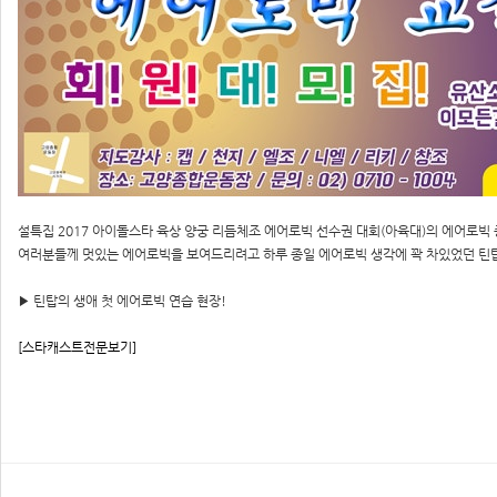
설특집 2017 아이돌스타 육상 양궁 리듬체조 에어로빅 선수권 대회(아육대)의 에어로
여러분들께 멋있는 에어로빅을 보여드리려고 하루 종일 에어로빅 생각에 꽉 차있었던 틴
▶ 틴탑의 생애 첫 에어로빅 연습 현장!
[스타캐스트전문보기]