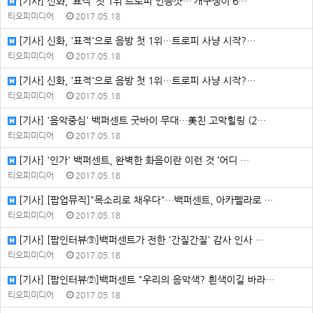
[기사] 신화, ‘표적’ 첫 1위 트로피 인증샷…‘개구쟁이 6…
티오피미디어
2017.05.18
[기사] 신화, '표적'으로 음방 첫 1위…트로피 사냥 시작?…
티오피미디어
2017.05.18
[기사] 신화, '표적'으로 음방 첫 1위…트로피 사냥 시작?…
티오피미디어
2017.05.18
[기사] '음악중심' 백퍼센트 굿바이 무대…美친 고막힐링 (2…
티오피미디어
2017.05.18
[기사] '인가' 백퍼센트, 완벽한 화음이란 이런 것 ‘어디 …
티오피미디어
2017.05.18
[기사] [팝업뮤직]"목소리로 채우다"…백퍼센트, 아카펠라로 …
티오피미디어
2017.05.18
[기사] [팝인터뷰③]백퍼센트가 전한 '간질간질' 감사 인사 …
티오피미디어
2017.05.18
[기사] [팝인터뷰②]백퍼센트 "우리의 음악색? 흰색이길 바라…
티오피미디어
2017.05.18