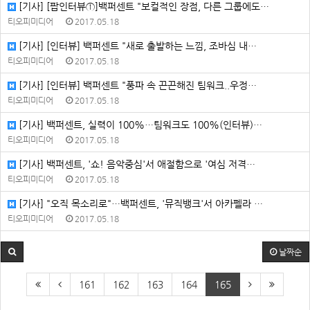
[기사] [팝인터뷰①]백퍼센트 "보컬적인 장점, 다른 그룹에도…
티오피미디어
2017.05.18
[기사] [인터뷰] 백퍼센트 "새로 출발하는 느낌, 조바심 내…
티오피미디어
2017.05.18
[기사] [인터뷰] 백퍼센트 "풍파 속 끈끈해진 팀워크..우정…
티오피미디어
2017.05.18
[기사] 백퍼센트, 실력이 100%…팀워크도 100%(인터뷰)…
티오피미디어
2017.05.18
[기사] 백퍼센트, '쇼! 음악중심'서 애절함으로 '여심 저격…
티오피미디어
2017.05.18
[기사] "오직 목소리로"…백퍼센트, '뮤직뱅크'서 아카펠라 …
티오피미디어
2017.05.18
날짜순
161
162
163
164
165