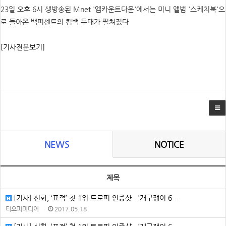
23일 오후 6시 생방송된 Mnet '엠카운트다운'에서는 미니 앨범 '스케치북'으
로 돌아온 백퍼센트의 컴백 무대가 펼쳐졌다
[기사전문보기]
NEWS
NOTICE
제목
[기사] 신화, ‘표적’ 첫 1위 트로피 인증샷…‘개구쟁이 6…
티오피미디어
2017.05.18