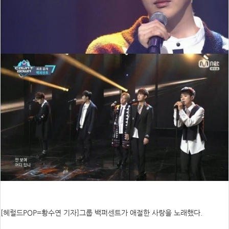
[헤럴드POP=황수연 기자]그룹 백퍼센트가 애절한 사랑을 노래했다.