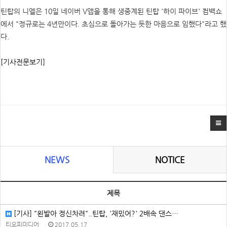
틴탑의 니엘은 10일 네이버 V앱을 통해 생중계된 틴탑 '하이 파이브' 컴백쇼
에서 "정규로는 4년만이다. 초심으로 돌아가는 듯한 마음으로 임했다"라고 했
다.
[기사전문보기]
NEWS
NOTICE
제목
[기사] "왼발아 정신차려"..틴탑, '재밌어?' 2배속 댄스…
티오피미디어
2017.05.17