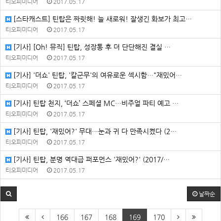
티오피미디어
2017.05.17
[스타캐스트] 틴탑은 짜릿해! 늘 새로워! 잘생긴 화보가 최고…
티오피미디어
2017.05.17
[기사] [Oh! 뮤직] 틴탑, 성장통 후 더 단단해진 결실 …
티오피미디어
2017.05.17
[기사] '더쇼' 틴탑, '칼군무'의 여유로운 섹시함…"재밌어…
티오피미디어
2017.05.17
[기사] 틴탑 천지, ‘더쇼’ 스페셜 MC…비주얼 파티 예고 …
티오피미디어
2017.05.17
[기사] 틴탑, '재밌어?' 무대…눈과 귀 다 만족시켰다 (2…
티오피미디어
2017.05.17
[기사] 틴탑, 분명 역대급 퍼포먼스 '재밌어?' (2017/…
티오피미디어
2017.05.17
날짜순
166
167
168
169
170