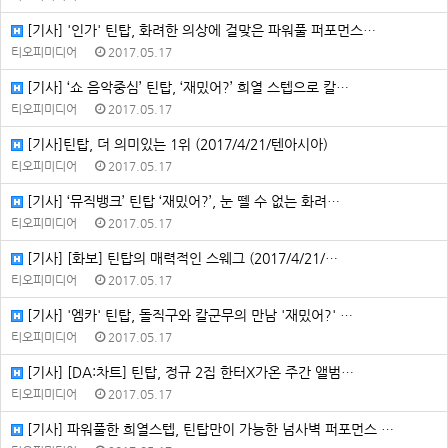
[기사] '인가' 틴탑, 화려한 의상에 걸맞은 파워풀 퍼포먼스…
티오피미디어
2017.05.17
[기사] ‘쇼 음악중심’ 틴탑, ‘재밌어?’ 희열 스텝으로 칼…
티오피미디어
2017.05.17
[기사]틴탑, 더 의미있는 1위 (2017/4/21/텐아시아)
티오피미디어
2017.05.17
[기사] ‘뮤직뱅크’ 틴탑 ‘재밌어?’, 눈 뗄 수 없는 화려…
티오피미디어
2017.05.17
[기사] [화보] 틴탑의 매력적인 스웨그 (2017/4/21/…
티오피미디어
2017.05.17
[기사] '엠카' 틴탑, 돌직구와 칼군무의 만남 '재밌어?' …
티오피미디어
2017.05.17
[기사] [DA:차트] 틴탑, 정규 2집 한터X가온 주간 앨범…
티오피미디어
2017.05.17
[기사] 파워풀한 희열스텝, 틴탑만이 가능한 넘사벽 퍼포먼스 …