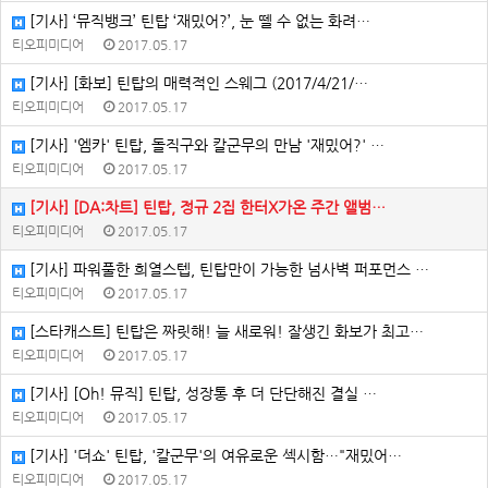
[기사] ‘뮤직뱅크’ 틴탑 ‘재밌어?’, 눈 뗄 수 없는 화려…
티오피미디어
2017.05.17
[기사] [화보] 틴탑의 매력적인 스웨그 (2017/4/21/…
티오피미디어
2017.05.17
[기사] '엠카' 틴탑, 돌직구와 칼군무의 만남 '재밌어?' …
티오피미디어
2017.05.17
[기사] [DA:차트] 틴탑, 정규 2집 한터X가온 주간 앨범…
티오피미디어
2017.05.17
[기사] 파워풀한 희열스텝, 틴탑만이 가능한 넘사벽 퍼포먼스 …
티오피미디어
2017.05.17
[스타캐스트] 틴탑은 짜릿해! 늘 새로워! 잘생긴 화보가 최고…
티오피미디어
2017.05.17
[기사] [Oh! 뮤직] 틴탑, 성장통 후 더 단단해진 결실 …
티오피미디어
2017.05.17
[기사] '더쇼' 틴탑, '칼군무'의 여유로운 섹시함…"재밌어…
티오피미디어
2017.05.17