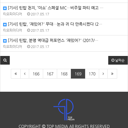
[기사] 틴탑 천지, ‘더쇼’ 스페셜 MC…비주얼 파티 예고 …
티오피미디어
2017.05.17
[기사] 틴탑, '재밌어?' 무대…눈과 귀 다 만족시켰다 (2…
티오피미디어
2017.05.17
[기사] 틴탑, 분명 역대급 퍼포먼스 '재밌어?' (2017/…
티오피미디어
2017.05.17
날짜순
166
167
168
169
170
COPYRIGHT
TOP MEDIA
All RIGHTS RESERVED