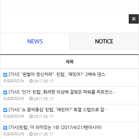
NEWS
NOTICE
제목
[기사] "왼발아 정신차려"..틴탑, '재밌어?' 2배속 댄스…
티오피미디어
2017.05.17
[기사] '인가' 틴탑, 화려한 의상에 걸맞은 파워풀 퍼포먼스…
티오피미디어
2017.05.17
[기사] ‘쇼 음악중심’ 틴탑, ‘재밌어?’ 희열 스텝으로 칼…
티오피미디어
2017.05.17
[기사]틴탑, 더 의미있는 1위 (2017/4/21/텐아시아)
티오피미디어
2017.05.17