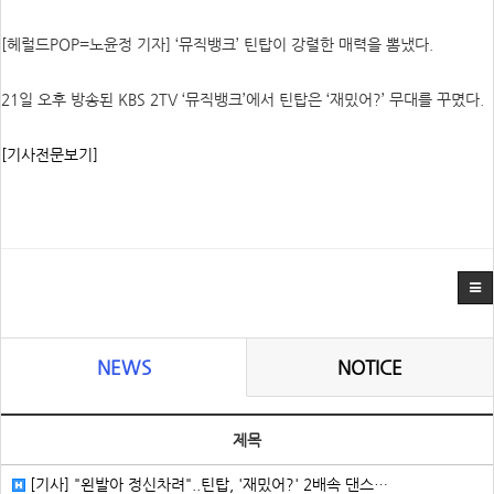
[헤럴드POP=노윤정 기자] ‘뮤직뱅크’ 틴탑이 강렬한 매력을 뽐냈다.
21일 오후 방송된 KBS 2TV ‘뮤직뱅크’에서 틴탑은 ‘재밌어?’ 무대를 꾸몄다.
[기사전문보기]
NEWS
NOTICE
제목
[기사] "왼발아 정신차려"..틴탑, '재밌어?' 2배속 댄스…