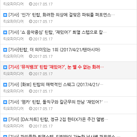
티오피미디어
2017.05.17
[기사] '인가' 틴탑, 화려한 의상에 걸맞은 파워풀 퍼포먼스…
티오피미디어
2017.05.17
[기사] ‘쇼 음악중심’ 틴탑, ‘재밌어?’ 희열 스텝으로 칼…
티오피미디어
2017.05.17
[기사]틴탑, 더 의미있는 1위 (2017/4/21/텐아시아)
티오피미디어
2017.05.17
[기사] ‘뮤직뱅크’ 틴탑 ‘재밌어?’, 눈 뗄 수 없는 화려…
티오피미디어
2017.05.17
[기사] [화보] 틴탑의 매력적인 스웨그 (2017/4/21/…
티오피미디어
2017.05.17
[기사] '엠카' 틴탑, 돌직구와 칼군무의 만남 '재밌어?' …
티오피미디어
2017.05.17
[기사] [DA:차트] 틴탑, 정규 2집 한터X가온 주간 앨범…
티오피미디어
2017.05.17
[기사] 파워풀한 희열스텝, 틴탑만이 가능한 넘사벽 퍼포먼스 …