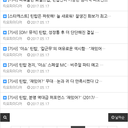
티오피미디어
2017.05.17
[스타캐스트] 틴탑은 짜릿해! 늘 새로워! 잘생긴 화보가 최고…
티오피미디어
2017.05.17
[기사] [Oh! 뮤직] 틴탑, 성장통 후 더 단단해진 결실 …
티오피미디어
2017.05.17
[기사] '더쇼' 틴탑, '칼군무'의 여유로운 섹시함…"재밌어…
티오피미디어
2017.05.17
[기사] 틴탑 천지, ‘더쇼’ 스페셜 MC…비주얼 파티 예고 …
티오피미디어
2017.05.17
[기사] 틴탑, '재밌어?' 무대…눈과 귀 다 만족시켰다 (2…
티오피미디어
2017.05.17
[기사] 틴탑, 분명 역대급 퍼포먼스 '재밌어?' (2017/…
티오피미디어
2017.05.17
날짜순