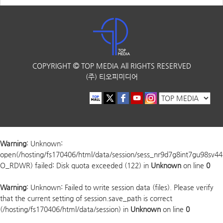
COPYRIGHT
TOP MEDIA
All RIGHTS RESERVED
(주) 티오피미디어
Warning
: Unknown:
open(/hosting/fs170406/html/data/session/sess_nr9d7g8int7gu98sv44
O_RDWR) failed: Disk quota exceeded (122) in
Unknown
on line
0
Warning
: Unknown: Failed to write session data (files). Please verify
that the current setting of session.save_path is correct
(/hosting/fs170406/html/data/session) in
Unknown
on line
0