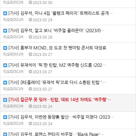
티오피미디어
2023.03.30
[기사] 김우석, 미니 4집 '블랭크 페이지' 트랙리스트 공개…
티오피미디어
2023.03.29
[기사] 김우석, 알고 보니 '비주얼 올라운더' (2023/0…
티오피미디어
2023.03.28
[기사] 흥부자 MCND, 日 도쿄 첫 팬미팅·콘서트 대성료
티오피미디어
2023.03.27
[기사] 유재석이 '픽'한 틴탑, MZ 역주행 신드롬 (202…
티오피미디어
2023.03.27
[기사] [RE플레이] ‘유재석 픽’으로 다시 소환된 틴탑 ‘…
티오피미디어
2023.03.27
[기사] 칼군무 못 잊어…틴탑, 데뷔 14년 차에도 '역주행'…
티오피미디어
2023.03.24
[기사] 김우석, 이번엔 동양美 발산…비주얼 미쳤다 (2023…
티오피미디어
2023.03.24
[기사] 김우석, 로맨스 판타지 비주얼…'Blank Page'…