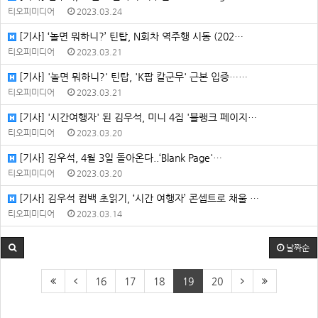
티오피미디어
2023.03.24
[기사] ‘놀면 뭐하니?’ 틴탑, N회차 역주행 시동 (202…
티오피미디어
2023.03.21
[기사] '놀면 뭐하니?' 틴탑, 'K팝 칼군무' 근본 입증……
티오피미디어
2023.03.21
[기사] '시간여행자' 된 김우석, 미니 4집 '블랭크 페이지…
티오피미디어
2023.03.20
[기사] 김우석, 4월 3일 돌아온다..‘Blank Page'…
티오피미디어
2023.03.20
[기사] 김우석 컴백 초읽기, ‘시간 여행자’ 콘셉트로 채울 …
티오피미디어
2023.03.14
날짜순
16
17
18
19
20