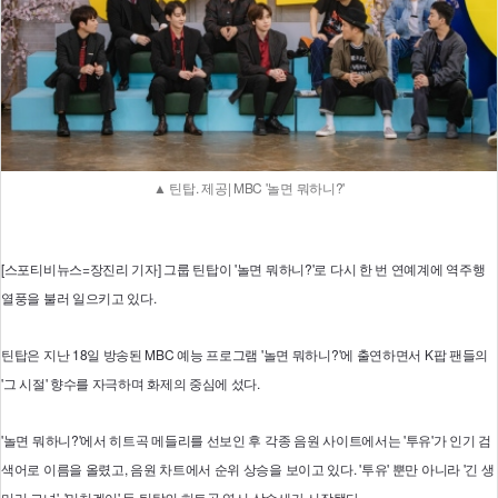
▲ 틴탑. 제공| MBC '놀면 뭐하니?'
[스포티비뉴스=장진리 기자] 그룹 틴탑이 '놀면 뭐하니?'로 다시 한 번 연예계에 역주행
열풍을 불러 일으키고 있다.
틴탑은 지난 18일 방송된 MBC 예능 프로그램 '놀면 뭐하니?'에 출연하면서 K팝 팬들의
'그 시절' 향수를 자극하며 화제의 중심에 섰다.
'놀면 뭐하니?'에서 히트곡 메들리를 선보인 후 각종 음원 사이트에서는 '투유'가 인기 검
색어로 이름을 올렸고, 음원 차트에서 순위 상승을 보이고 있다. '투유' 뿐만 아니라 '긴 생
머리 그녀', '미치겠어' 등 틴탑의 히트곡 역시 상승세가 시작됐다.