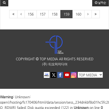
날짜순
156
157
158
159
160
COPYRIGHT
TOP MEDIA
All RIGHTS RESERVED
(주) 티오피미디어
Warning
: Unknown:
open(/hosting/fs170406/html/data/session/sess_234dnkbf8o01hc5fc
O_RDWR) failed: Disk quota exceeded (122) in
Unknown
on line
0