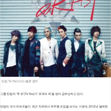
틴탑 'To You'/사진=멜론 캡처
그룹 틴탑의 ‘투 유’(To You)가 ‘유재석 픽’을 받아 급부상하고 있다.
틴탑의 과거 히트곡들이 최근 차트에서 역주행 조짐을 보이는 가운데, 2012년 발매한