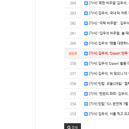
264
[기사] ‘로판 비주얼’ 김우석,
263
[기사] 김우석, 국내·외 차트 
262
[기사] "극락 비주얼"..김우석,
261
[기사] "김우석 비주얼, 볼 때
260
[기사] 김우석 "팬들 대면하니
[기사] 김우석, ‘Dawn’ 안
열람중
258
[기사] 김우석 ‘Dawn’ 활동
257
[기사] 김우석, 비 맞으니 더
256
[기사] 틴탑, 오늘(29일) '
255
[기사] '핀란드 파파' 김우석
254
[기사] 틴탑, 5人 완전체 7월
253
[기사] 김우석, 서울 찍고 요코
검색