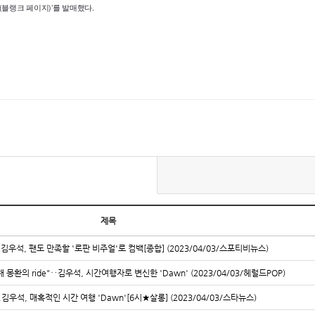
ge(블랭크 페이지)’를 발매했다.
제목
김우석, 팬도 만족할 '로판 비주얼'로 컴백[종합] (2023/04/03/스포티비뉴스)
해 몽환의 ride"‥김우석, 시간여행자로 변신한 'Dawn' (2023/04/03/헤럴드POP)
김우석, 매혹적인 시간 여행 'Dawn'[6시★살롱] (2023/04/03/스타뉴스)