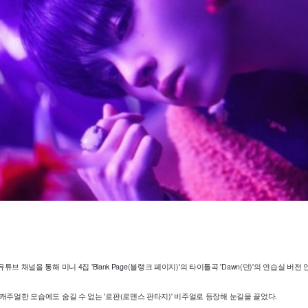
튜브 채널을 통해 미니 4집 'Blank Page(블랭크 페이지)'의 타이틀곡 'Dawn(던)'의 연습실 버
주얼한 모습에도 숨길 수 없는 '로판(로맨스 판타지)' 비주얼로 등장해 눈길을 끌었다.