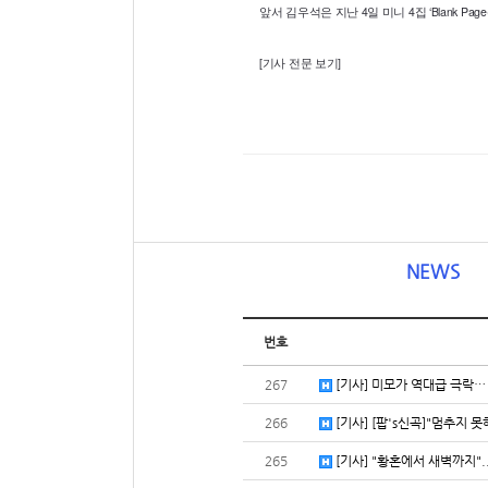
앞서 김우석은 지난 4일 미니 4집 ‘Blank Pa
[기사 전문 보기]
NEWS
번호
267
[기사] 미모가 역대급 극락… 
266
[기사] [팝's신곡]"멈추지 못
265
[기사] "황혼에서 새벽까지"..