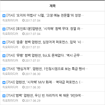
제목
[기사] '오지의 마법사' 니엘, '고생 예능 전문돌'의 성장…
티오피미디어
2017.07.04
[기사] [포인트1분]업텐션, '시작해' 컴백 무대..정열 러…
티오피미디어
2017.07.04
[기사] '음중' 컴백 업텐션, 심장저격 퍼포먼스..입덕 '시…
티오피미디어
2017.07.01
[기사] '뮤뱅' 컴백 업텐션, 9人도 문제없다..'역시 군무…
티오피미디어
2017.07.01
[기사] "팬심저격"..업텐션, 1인칭시점으로 보는 특급 팬서…
티오피미디어
2017.06.30
[기사] 업텐션, ‘시작해’ M/V 화제… 역대급 퍼포먼스 (…
티오피미디어
2017.06.30
[기사]'컴백' 업텐션, 우신 빈 자리까지 꽉 채운 '9인9색…
티오피미디어
2017.06.29