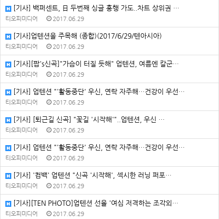
[기사] 백퍼센트, 日 두번째 싱글 흥행 가도..차트 상위권 …
티오피미디어
2017.06.29
[기사]업텐션을 주목해 (종합)(2017/6/29/텐아시아)
티오피미디어
2017.06.29
[기사][팝's신곡]"가슴이 터질 듯해" 업텐션, 여름엔 칼군…
티오피미디어
2017.06.29
[기사] 업텐션 "'활동중단' 우신, 연락 자주해…건강이 우선…
티오피미디어
2017.06.29
[기사] [퇴근길 신곡] "꽃길 '시작해'"..업텐션, 우신 …
티오피미디어
2017.06.29
[기사] 업텐션 "'활동중단' 우신, 연락 자주해…건강이 우선…
티오피미디어
2017.06.29
[기사] '컴백' 업텐션 "신곡 '시작해', 섹시한 러닝 퍼포…
티오피미디어
2017.06.29
[기사][TEN PHOTO]업텐션 선율 '여심 저격하는 조각외…
티오피미디어
2017.06.29