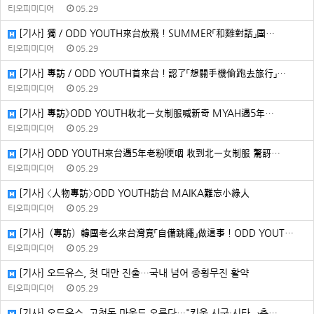
티오피미디어
05.29
[기사] 獨／ODD YOUTH來台放飛！SUMMER「和雞對話」團…
티오피미디어
05.29
[기사] 專訪／ODD YOUTH首來台！認了「想關手機偷跑去旅行」…
티오피미디어
05.29
[기사] 專訪》ODD YOUTH收北一女制服喊新奇 MYAH遇5年…
티오피미디어
05.29
[기사] ODD YOUTH來台遇5年老粉哽咽 收到北一女制服 驚訝…
티오피미디어
05.29
[기사] 〈人物專訪〉ODD YOUTH訪台 MAIKA難忘小綠人
티오피미디어
05.29
[기사]（專訪）韓團老么來台灣竟「自備跳繩」做這事！ODD YOUT…
티오피미디어
05.29
[기사] 오드유스, 첫 대만 진출…국내 넘어 종횡무진 활약
티오피미디어
05.29
[기사] 오드유스, 고척돔 마운드 오른다…"키움 시구·시타→축…