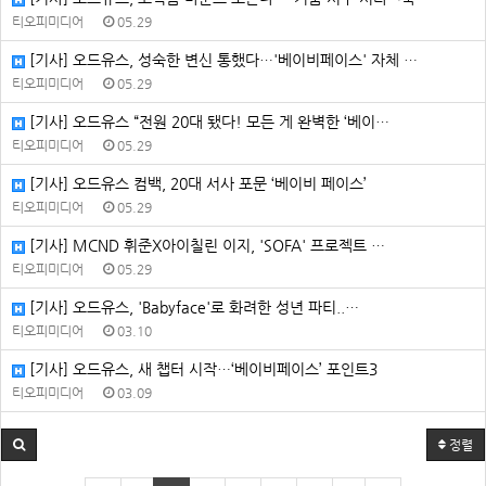
티오피미디어
05.29
[기사] 오드유스, 성숙한 변신 통했다…'베이비페이스' 자체 …
티오피미디어
05.29
[기사] 오드유스 “전원 20대 됐다! 모든 게 완벽한 ‘베이…
티오피미디어
05.29
[기사] 오드유스 컴백, 20대 서사 포문 ‘베이비 페이스’
티오피미디어
05.29
[기사] MCND 휘준X아이칠린 이지, 'SOFA' 프로젝트 …
티오피미디어
05.29
[기사] 오드유스, 'Babyface'로 화려한 성년 파티..…
티오피미디어
03.10
[기사] 오드유스, 새 챕터 시작…‘베이비페이스’ 포인트3
티오피미디어
03.09
정렬