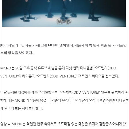
[마이데일리 = 강다윤 기자] 그룹 MCND(엠씨엔디, 캐슬제이 빅 민재 휘준 윈)가 퍼포먼
스의 정석을 보여줬다.
MCND는 28일 오후 공식 유튜브 채널을 통해 다섯 번째 미니앨범 '오드벤처(ODD-
VENTURE)'의 타이틀곡 '오드벤처(ODD-VENTURE)' 퍼포먼스 비디오를 선보였다.
이날 공개된 영상에는 제복 스타일링으로 '오드벤처(ODD-VENTURE)' 안무를 완벽하게 소
화해 내는 MCND의 모습이 담겼다. 기존의 뮤직비디오와 달리 오직 퍼포먼스만을 디테일하
게 담아내 보는 재미를 더했다.
영상 속 MCND는 격렬한 안무 속에서도 흐트러짐 없는 대형을 유지해 감탄을 자아내게 했