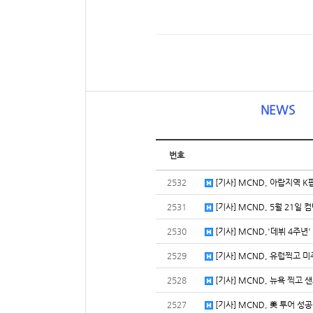
NEWS
번호
2532
[기사] MCND, 아랍지역 K팝
2531
[기사] MCND, 5월 21일 컴
2530
[기사] MCND,'데뷔 4주년'
2529
[기사] MCND, 유럽찍고 미
2528
[기사] MCND, 뉴욕 찍고 샌
2527
[기사] MCND, 美 투어 성공