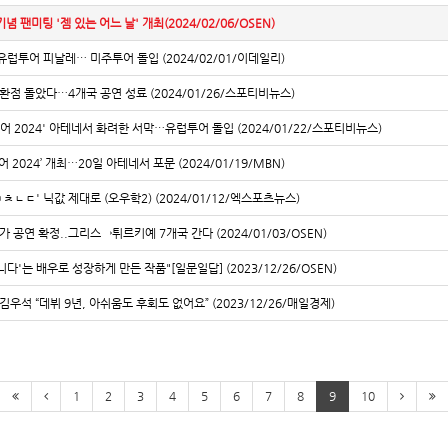
기념 팬미팅 '젬 있는 어느 날' 개최(2024/02/06/OSEN)
유럽투어 피날레… 미주투어 돌입 (2024/02/01/이데일리)
반환점 돌았다…4개국 공연 성료 (2024/01/26/스포티비뉴스)
투어 2024' 아테네서 화려한 서막…유럽투어 돌입 (2024/01/22/스포티비뉴스)
 2024’ 개최⋯20일 아테네서 포문 (2024/01/19/MBN)
ㅁㅊㄴㄷ' 닉값 제대로 (오우학2) (2024/01/12/엑스포츠뉴스)
가 공연 확정..그리스→튀르키예 7개국 간다 (2024/01/03/OSEN)
다'는 배우로 성장하게 만든 작품"[일문일답] (2023/12/26/OSEN)
 김우석 “데뷔 9년, 아쉬움도 후회도 없어요” (2023/12/26/매일경제)
1
2
3
4
5
6
7
8
9
10