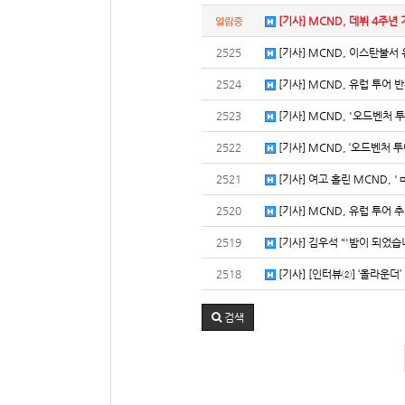
[기사] MCND, 데뷔 4주년 
열람중
2525
[기사] MCND, 이스탄불서 
2524
[기사] MCND, 유럽 투어 
2523
[기사] MCND, '오드벤처 
2522
[기사] MCND, ‘오드벤처 투어
2521
[기사] 여고 홀린 MCND, '
2520
[기사] MCND, 유럽 투어 추
2519
[기사] 김우석 "'밤이 되었습니
2518
[기사] [인터뷰②] ‘올라운더’
검색