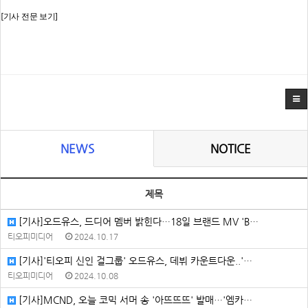
[기사 전문 보기]
NEWS
NOTICE
제목
[기사]오드유스, 드디어 멤버 밝힌다…18일 브랜드 MV 'B…
티오피미디어
2024.10.17
[기사]'티오피 신인 걸그룹' 오드유스, 데뷔 카운트다운..'…
티오피미디어
2024.10.08
[기사]MCND, 오늘 코믹 서머 송 '아뜨뜨뜨' 발매…'엠카…