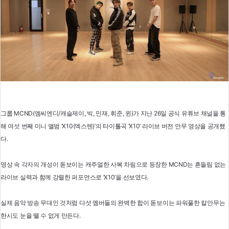
그룹 MCND(엠씨엔디/캐슬제이, 빅, 민재, 휘준, 윈)가 지난 26일 공식 유튜브 채널을 통
해 여섯 번째 미니 앨범 ‘X10(엑스텐)’의 타이틀곡 ‘X10’ 라이브 버전 안무 영상을 공개했
다.
영상 속 각자의 개성이 돋보이는 캐주얼한 사복 차림으로 등장한 MCND는 흔들림 없는
라이브 실력과 함께 강렬한 퍼포먼스로 ‘X10’을 선보였다.
실제 음악 방송 무대인 것처럼 다섯 멤버들의 완벽한 합이 돋보이는 파워풀한 칼안무는
한시도 눈을 뗄 수 없게 만든다.