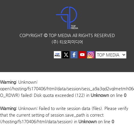
COPYRIGHT
TOP MEDIA
All RIGHTS RESERVED
(주) 티오피미디어
Warning
: Unknown:
open(/hosting/fs170406/html/data/session/sess_a9a3qd2vqlmetmh0
O_RDWR) failed: Disk quota exceeded (122) in
Unknown
on line
0
Warning
: Unknown: Failed to write session data (files). Please verify
that the current setting of session.save_path is correct
(/hosting/fs170406/html/data/session) in
Unknown
on line
0