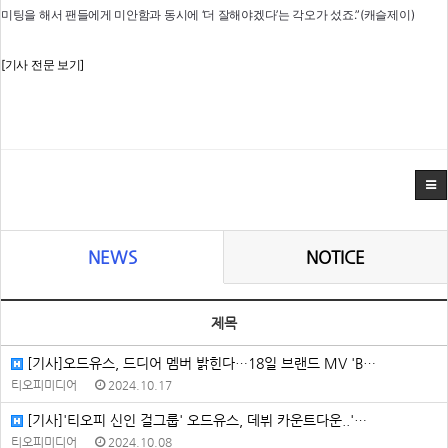
미팅을 해서 팬들에게 미안함과 동시에 ‘더 잘해야겠다’는 각오가 섰죠.”(캐슬제이)
[기사 전문 보기]
NEWS
NOTICE
제목
[기사]오드유스, 드디어 멤버 밝힌다…18일 브랜드 MV 'B…
티오피미디어
2024.10.17
[기사]'티오피 신인 걸그룹' 오드유스, 데뷔 카운트다운..'…
티오피미디어
2024.10.08