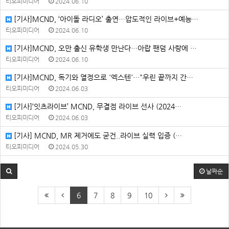
티오피미디어
2024.06.10
[기사]MCND, ‘아이돌 라디오’ 출연…압도적인 라이브+예능…
티오피미디어
2024.06.10
[기사]MCND, 오만 출신 유학생 만난다…아랍 팬덤 사랑에 …
티오피미디어
2024.06.10
[기사]MCND, 독기와 열정으로 '엑스텐'…"우린 끝까지 간…
티오피미디어
2024.06.03
[기사]‘잇츠라이브’ MCND, 무결점 라이브 선사 (2024…
티오피미디어
2024.06.03
[기사] MCND, MR 제거에도 굳건..라이브 실력 입증 (…
티오피미디어
2024.05.30
날짜순
6
7
8
9
10