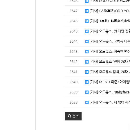
2648
[기사] ODD YOUTH來
2647
[기사] 〈人物專訪〉ODD Y
2646
[기사]（專訪）韓團老么來台
2645
[기사] 오드유스, 첫 대만 
2644
[기사] 오드유스, 고척돔 마
2643
[기사] 오드유스, 성숙한 변
2642
[기사] 오드유스 “전원 20대
2641
[기사] 오드유스 컴백, 20대
2640
[기사] MCND 휘준X아이칠린
2639
[기사] 오드유스, 'Babyfa
2638
[기사] 오드유스, 새 챕터 
검색