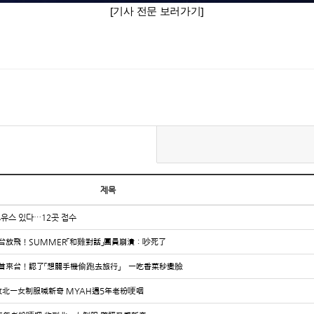
[기사 전문 보러가기]
제목
드유스 있다…12곳 접수
H來台放飛！SUMMER「和雞對話」團員崩潰：吵死了
UTH首來台！認了「想關手機偷跑去旅行」 一吃香菜秒變臉
TH收北一女制服喊新奇 MYAH遇5年老粉哽咽