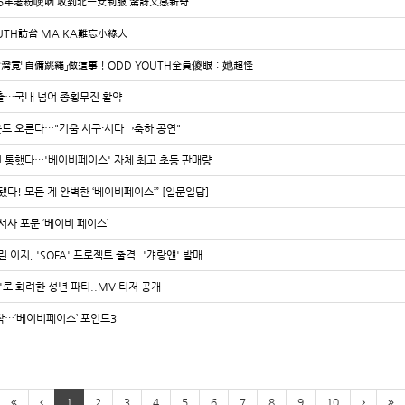
台遇5年老粉哽咽 收到北一女制服 驚訝又感新奇
OUTH訪台 MAIKA難忘小綠人
灣竟「自備跳繩」做這事！ODD YOUTH全員傻眼：她超怪
진출…국내 넘어 종횡무진 활약
운드 오른다…"키움 시구·시타→축하 공연"
신 통했다…'베이비페이스' 자체 최고 초동 판매량
 됐다! 모든 게 완벽한 ‘베이비페이스’” [일문일답]
 서사 포문 ‘베이비 페이스’
 이지, 'SOFA' 프로젝트 출격..'걔랑얜' 발매
ce'로 화려한 성년 파티..MV 티저 공개
시작…‘베이비페이스’ 포인트3
1
2
3
4
5
6
7
8
9
10