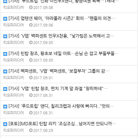
[기사] '푸드트립' 신화 이민우X앤디, 황금여권 획득…1세대…
티오피미디어
2017.09.06
[기사] 업텐션 웨이, '아라몰라 시즌2' 회의…"팬들의 의견…
티오피미디어
2017.09.06
[기사] 'V앱' 백퍼센트 민우X찬용, "낯가림은 노력해서 고…
티오피미디어
2017.09.05
[기사] 틴탑 창조, 왕초보 네일 아트…손님 손 잡고 부들부들…
티오피미디어
2017.09.05
[기사] 백퍼센트, 'V앱' 백퍼센트, '보컬부자' 그룹의 감…
티오피미디어
2017.09.01
[기사] 'V앱' 틴탑 창조, 펀치 기계 앞 좌절 "창피하네"…
티오피미디어
2017.08.31
[기사] '푸드트립' 앤디, 칠리크랩과 사랑에 빠지다.."맛의…
티오피미디어
2017.08.31
[포토][MD포토] 틴탑 리키 '조심조심...넘어지면 안되니까…
티오피미디어
2017.08.29