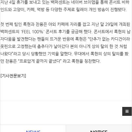
지난 4일 휴가를 보내고 있는 백퍼센트는 네이버 브이앱을 통해 콘서트 비하
인드와 고양이, 카페, 먹방 등 다양한 주제로 릴레이 개인 방송이 진행됐다.
첫 번째 팀인 록현과 찬용은 야외 카페에 자리를 잡고 지난 달 29일에 개최된
백퍼센트의 'FEEL 100%' 콘서트 후기를 궁금해 했다. 콘서트에서 록현의 남
자다움을 발견했다는 팬들의 뜨거운 반응에 록현은 “단추가 없는 카디건이라
옷핀으로 고정했는데 춤추다가 날아갔다 본의 아니게 상의 탈의 한 것 처럼
나왔다”라고 당시 당황했던 기억을 말했다. 무대에서 록현의 상의 탈의를 봤
던 찬용은 “프로답게 끝까지 끝냈다” 라고 록현을 칭찬했다.
[기사전문보기]