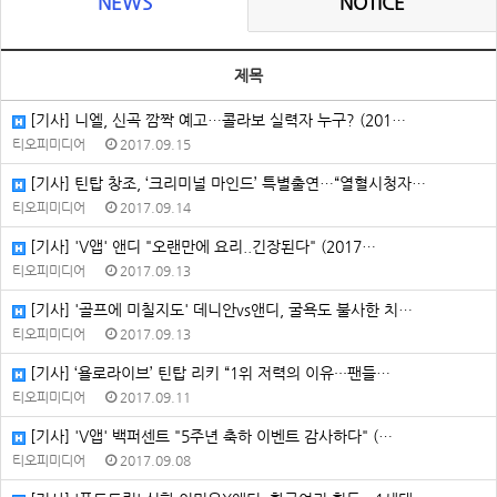
NEWS
NOTICE
제목
[기사] 니엘, 신곡 깜짝 예고…콜라보 실력자 누구? (201…
티오피미디어
2017.09.15
[기사] 틴탑 창조, ‘크리미널 마인드’ 특별출연…“열혈시청자…
티오피미디어
2017.09.14
[기사] 'V앱' 앤디 "오랜만에 요리..긴장된다" (2017…
티오피미디어
2017.09.13
[기사] '골프에 미칠지도' 데니안vs앤디, 굴욕도 불사한 치…
티오피미디어
2017.09.13
[기사] ‘욜로라이브’ 틴탑 리키 “1위 저력의 이유···팬들…
티오피미디어
2017.09.11
[기사] 'V앱' 백퍼센트 "5주년 축하 이벤트 감사하다" (…
티오피미디어
2017.09.08