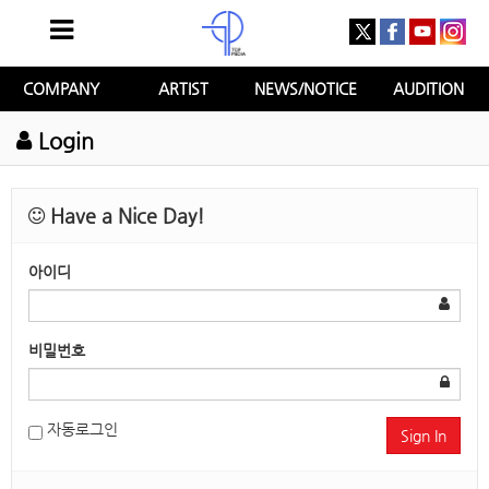
COMPANY
ARTIST
NEWS/NOTICE
AUDITION
Login
Have a Nice Day!
아이디
비밀번호
자동로그인
Sign In