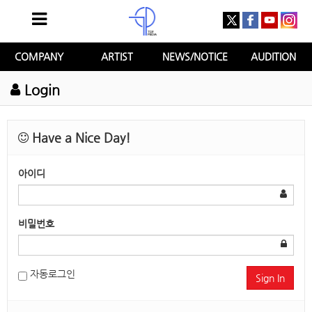
COMPANY
ARTIST
NEWS/NOTICE
AUDITION
Login
Have a Nice Day!
아이디
비밀번호
자동로그인
Sign In